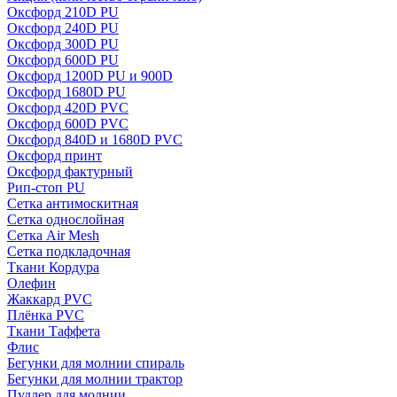
Оксфорд 210D PU
Оксфорд 240D PU
Оксфорд 300D PU
Оксфорд 600D PU
Оксфорд 1200D PU и 900D
Оксфорд 1680D PU
Оксфорд 420D PVC
Оксфорд 600D PVC
Оксфорд 840D и 1680D PVC
Оксфорд принт
Оксфорд фактурный
Рип-стоп PU
Сетка антимоскитная
Сетка однослойная
Сетка Air Mesh
Сетка подкладочная
Ткани Кордура
Олефин
Жаккард PVC
Плёнка PVC
Ткани Таффета
Флис
Бегунки для молнии спираль
Бегунки для молнии трактор
Пуллер для молнии