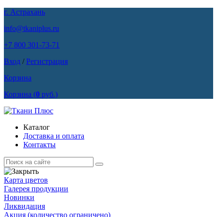
г. Астрахань
info@tkaniplus.ru
+7 800 301-73-71
Вход
/
Регистрация
Корзина
Корзина
(
0
руб.)
Каталог
Доставка и оплата
Контакты
Карта цветов
Галерея продукции
Новинки
Ликвидация
Акция
(количество ограничено)