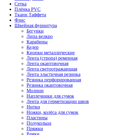
Сетка
Плёнка PVC
Ткани Таффета
Флис
Швейная фурнитура
Бегунки
Липа велкро
Карабины
Кедер
Кнопки металлические
Лента (стропа) ременная
Лента окантовочная
Лента светоотражающая
Лента эластичная резинка
Резинка перфорированная
Резинка окантовочная
Молнии
Наплечники для сумок
Лента для герметизации швов
Нитки
Ножки, колёса для сумок
Пластины
Полукольца
Пряжки
Рамки