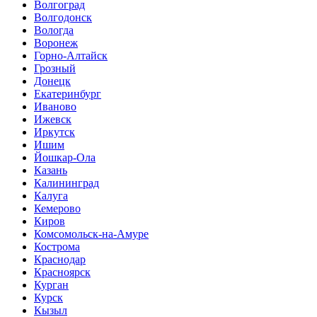
Волгоград
Волгодонск
Вологда
Воронеж
Горно-Алтайск
Грозный
Донецк
Екатеринбург
Иваново
Ижевск
Иркутск
Ишим
Йошкар-Ола
Казань
Калининград
Калуга
Кемерово
Киров
Комсомольск-на-Амуре
Кострома
Краснодар
Красноярск
Курган
Курск
Кызыл