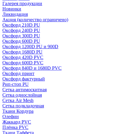
Галерея продукции
Новинки
Ликвидация
Акция
(количество ограничено)
Оксфорд 210D PU
Оксфорд 240D PU
Оксфорд 300D PU
Оксфорд 600D PU
Оксфорд 1200D PU и 900D
Оксфорд 1680D PU
Оксфорд 420D PVC
Оксфорд 600D PVC
Оксфорд 840D и 1680D PVC
Оксфорд принт
Оксфорд фактурный
Рип-стоп PU
Сетка антимоскитная
Сетка однослойная
Сетка Air Mesh
Сетка подкладочная
Ткани Кордура
Олефин
Жаккард PVC
Плёнка PVC
Ткани Таффета