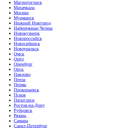
Магнитогорск
Махачкала
Москва
Мурманск
Нижний Новгород
Набережные Челны
Новокузнецк
Новороссийск
Новосибирск
Новоуральск
Омск
Орёл
Оренбург
Орск
Павлово
Пенза
Пермь
Прокопьевск
Псков
Пятигорск
Ростов-на-Дону
Рубцовск
Рязань
Самара
Санкт-Петербург