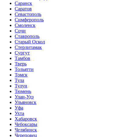
Саранск
Саратов
Севастополь
Симферополь
Смоленск
Сочи
Ставрополь
Старый Оскол
Стерлитамак
Сургут
Тамбов
Тверь
Тольятти
Томск
Тула
Тулун
Тюмень
Улан-Удэ
Ульяновск
Уфа
Ухта
Хабаровск
Чебоксары
Челябинск
Череповец