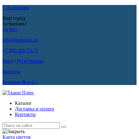
г. Астрахань
Ваш город
Астрахань?
Да
Нет
info@tkaniplus.ru
+7 800 301-73-71
Вход
/
Регистрация
Корзина
Корзина
(
0
руб.)
Каталог
Доставка и оплата
Контакты
Карта цветов