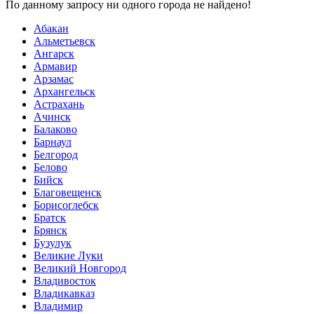
По данному запросу ни одного города не найдено!
Абакан
Альметьевск
Ангарск
Армавир
Арзамас
Архангельск
Астрахань
Ачинск
Балаково
Барнаул
Белгород
Белово
Бийск
Благовещенск
Борисоглебск
Братск
Брянск
Бузулук
Великие Луки
Великий Новгород
Владивосток
Владикавказ
Владимир