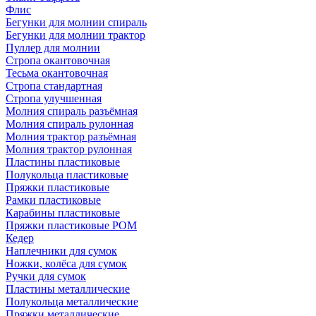
Флис
Бегунки для молнии спираль
Бегунки для молнии трактор
Пуллер для молнии
Стропа окантовочная
Тесьма окантовочная
Стропа стандартная
Стропа улучшенная
Молния спираль разъёмная
Молния спираль рулонная
Молния трактор разъёмная
Молния трактор рулонная
Пластины пластиковые
Полукольца пластиковые
Пряжки пластиковые
Рамки пластиковые
Карабины пластиковые
Пряжки пластиковые РОМ
Кедер
Наплечники для сумок
Ножки, колёса для сумок
Ручки для сумок
Пластины металлические
Полукольца металлические
Пряжки металлические